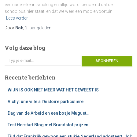
een nadere kennismaking en altijd wordt benoemd dat de
schoolbus hier staat en dat we weer een mooie voortuin
Lees verder
Door
Bob
,
2 jaar
geleden
Volg deze blog
Typ je e-mail...
ABONNEREN
Recente berichten
WIJN IS OOK NIET MEER WAT HET GEWEEST IS
Vichy: une ville à l’histoire particulière
Dag van de Arbeid en een bosje Muguet…
Test Herstart Blog met Brandstof prijzen
Tijd dat Frankrijk gewoon een stukje Nederland adopteert. :lol: