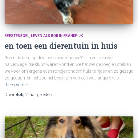
BEESTENBOEL
LEVEN ALS BOB IN FRANKRIJK
en toen een dierentuin in huis
“Even de berg op door ons bos kluunen?” Tja en toen we
halverwege die kluun waren vond en we het wel genoeg en stelden
we voor om ergens even rondje rondom huis te rijden en zo gezegd
zo gedaan en het zou het begin zijn van een wat langere reis
Lees verder
Door
Bob
,
2 jaar
geleden