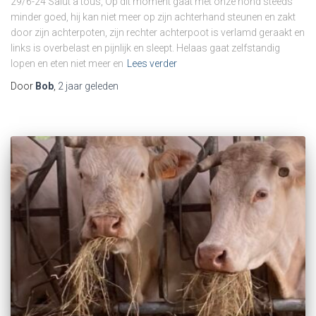
29/6-24 Salut a tous, Op dit moment gaat met onze hond steeds
minder goed, hij kan niet meer op zijn achterhand steunen en zakt
door zijn achterpoten, zijn rechter achterpoot is verlamd geraakt en
links is overbelast en pijnlijk en sleept. Helaas gaat zelfstandig
lopen en eten niet meer en
Lees verder
Door
Bob
,
2 jaar
geleden