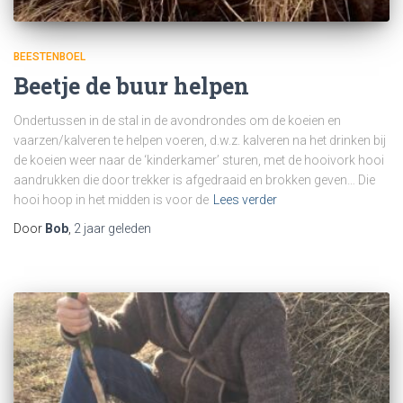
BEESTENBOEL
Beetje de buur helpen
Ondertussen in de stal in de avondrondes om de koeien en
vaarzen/kalveren te helpen voeren, d.w.z. kalveren na het drinken bij
de koeien weer naar de ‘kinderkamer’ sturen, met de hooivork hooi
aandrukken die door trekker is afgedraaid en brokken geven… Die
hooi hoop in het midden is voor de
Lees verder
Door
Bob
,
2 jaar
geleden