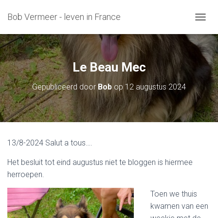
Bob Vermeer - leven in France
T
O
G
G
L
Le Beau Mec
E
N
Gepubliceerd door
Bob
op
12 augustus 2024
A
V
I
G
A
T
13/8-2024 Salut a tous….
I
E
Het besluit tot eind augustus niet te bloggen is hiermee
herroepen.
Toen we thuis
kwamen van een