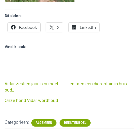
Dit delen:
Facebook
X
LinkedIn
Vind ik leuk:
Vidar zestien jaar is nu heel
en toen een dierentuin in huis
oud..
Onze hond Vidar wordt oud
Categorieën:
ALGEMEEN
BEESTENBOEL