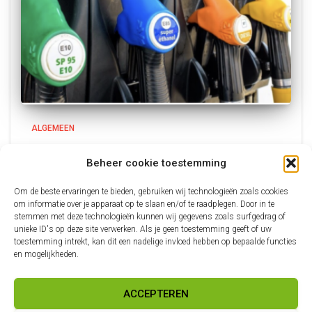
ALGEMEEN
Test Herstart Blog met Brandstof
Beheer cookie toestemming
prijzen
Dit is een ouder blog van 13 maart die ik in een auto
Om de beste ervaringen te bieden, gebruiken wij technologieën zoals cookies
om informatie over je apparaat op te slaan en/of te raadplegen. Door in te
forum heb geplaatst. Ik ga dit blog weer tot leven brengen
stemmen met deze technologieën kunnen wij gegevens zoals surfgedrag of
en dit is een test blog. Daarna kan ik het blog
Lees verder
unieke ID's op deze site verwerken. Als je geen toestemming geeft of uw
toestemming intrekt, kan dit een nadelige invloed hebben op bepaalde functies
en mogelijkheden.
ACCEPTEREN
LEVEN ALS BOB IN FRANKRIJK
MIJN VOLVO-BLOG