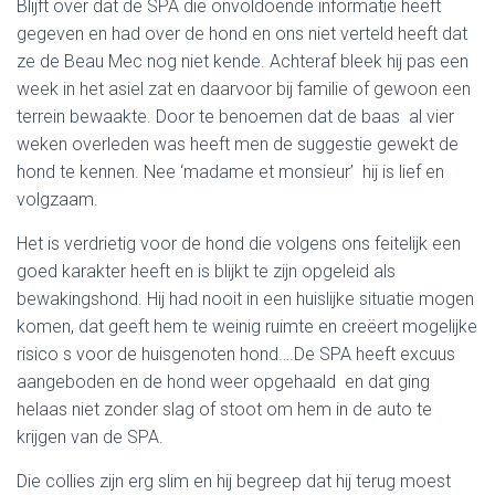
Blijft over dat de SPA die onvoldoende informatie heeft
gegeven en had over de hond en ons niet verteld heeft dat
ze de Beau Mec nog niet kende. Achteraf bleek hij pas een
week in het asiel zat en daarvoor bij familie of gewoon een
terrein bewaakte. Door te benoemen dat de baas al vier
weken overleden was heeft men de suggestie gewekt de
hond te kennen. Nee ‘madame et monsieur’ hij is lief en
volgzaam.
Het is verdrietig voor de hond die volgens ons feitelijk een
goed karakter heeft en is blijkt te zijn opgeleid als
bewakingshond. Hij had nooit in een huislijke situatie mogen
komen, dat geeft hem te weinig ruimte en creëert mogelijke
risico s voor de huisgenoten hond….De SPA heeft excuus
aangeboden en de hond weer opgehaald en dat ging
helaas niet zonder slag of stoot om hem in de auto te
krijgen van de SPA.
Die collies zijn erg slim en hij begreep dat hij terug moest