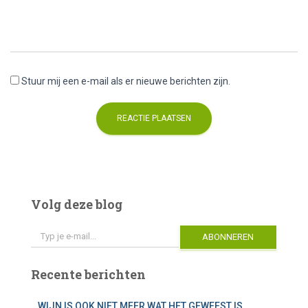
Stuur mij een e-mail als er nieuwe berichten zijn.
A
l
t
e
Volg deze blog
r
Typ je e-mail...
n
ABONNEREN
a
t
i
Recente berichten
v
e
WIJN IS OOK NIET MEER WAT HET GEWEEST IS