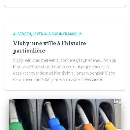
ALGEMEEN
LEVEN ALS BOB IN FRANKRIJK
Vichy: une ville à l’histoire
particulière
Vichy: een stad met een bijzondere geschiedenis… Ach bij
Franse verhalen hoort soms een stukje geschiedenis
deze keer over de stad hier dicht bij onze woonplek Vichy
die al meer dan 2000 jaar warm water
Lees verder