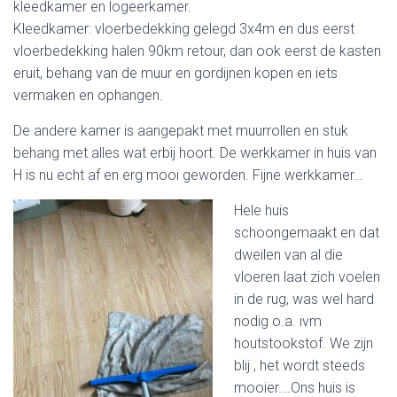
kleedkamer en logeerkamer.
Kleedkamer: vloerbedekking gelegd 3x4m en dus eerst
vloerbedekking halen 90km retour, dan ook eerst de kasten
eruit, behang van de muur en gordijnen kopen en iets
vermaken en ophangen.
De andere kamer is aangepakt met muurrollen en stuk
behang met alles wat erbij hoort. De werkkamer in huis van
H is nu echt af en erg mooi geworden. Fijne werkkamer…
Hele huis
schoongemaakt en dat
dweilen van al die
vloeren laat zich voelen
in de rug, was wel hard
nodig o.a. ivm
houtstookstof. We zijn
blij , het wordt steeds
mooier….Ons huis is