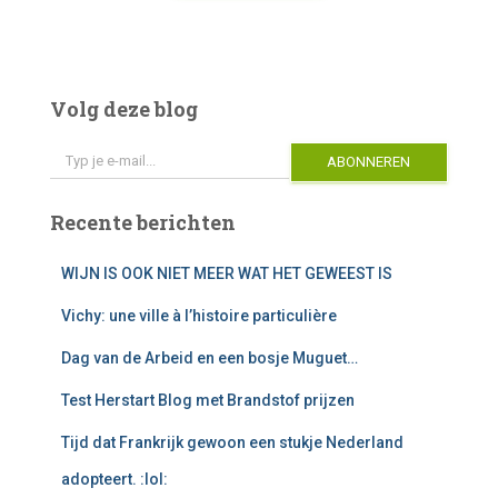
A
l
t
e
Volg deze blog
r
Typ je e-mail...
n
ABONNEREN
a
t
i
Recente berichten
v
e
WIJN IS OOK NIET MEER WAT HET GEWEEST IS
:
Vichy: une ville à l’histoire particulière
Dag van de Arbeid en een bosje Muguet…
Test Herstart Blog met Brandstof prijzen
Tijd dat Frankrijk gewoon een stukje Nederland
adopteert. :lol: