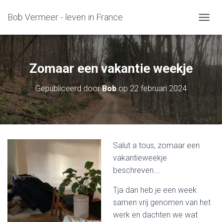
Bob Vermeer - leven in France
T
O
G
G
L
Zomaar een vakantie weekje
E
N
Gepubliceerd door
Bob
op
22 februari 2024
A
V
I
G
A
T
Salut a tous, zomaar een
I
vakantieweekje
E
beschreven….
Tja dan heb je een week
samen vrij genomen van het
werk en dachten we wat