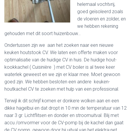
helemaal vochtvrij,
goed geïsoleerd zoals
de vloeren en zolder, en
we hebben rekening
gehouden met dit soort huizenbouw…
Ondertussen zijn we aan het zoeken naar een nieuwe
keuken houtstook CV. We laten een offerte maken voor
optimalisatie van de huidige CV in huis. De huidige hout-
kookkachel ( Cuisinière ) met CV boiler is al twee keer
waterlek geweest en we zijn er klaar mee. Moet gewoon
goed zijn. We hebben besloten een andere keuken-
houtkachel CV te zoeken met hulp van een professional.
Terwijl ik dit schrijf komen er donkere wolken aan en een
dikke hagelbui en dat dropt in 10 min de temperatuur van 12
naar 3 gr. Lichtflitsen en donder en stroomuitval. Blij met
accu /omvormer voor de CV-pomp bij de kachel dan gaat
de CV pomp gewoon door bij uitval van het elektra-net. .. .