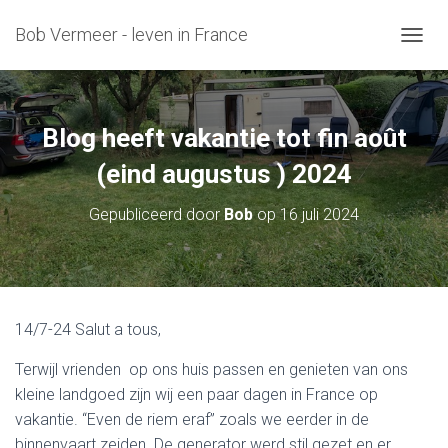
Bob Vermeer - leven in France
T
O
G
G
L
Blog heeft vakantie tot fin août
E
N
(eind augustus ) 2024
A
V
Gepubliceerd door
Bob
op
16 juli 2024
I
G
A
T
I
E
14/7-24 Salut a tous,
Terwijl vrienden op ons huis passen en genieten van ons
kleine landgoed zijn wij een paar dagen in France op
vakantie. “Even de riem eraf” zoals we eerder in de
binnenvaart zeiden. De generator werd stil gezet en er