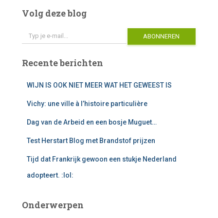
e
Volg deze blog
r
Typ je e-mail...
n
ABONNEREN
a
t
i
Recente berichten
v
e
WIJN IS OOK NIET MEER WAT HET GEWEEST IS
:
Vichy: une ville à l’histoire particulière
Dag van de Arbeid en een bosje Muguet…
Test Herstart Blog met Brandstof prijzen
Tijd dat Frankrijk gewoon een stukje Nederland
adopteert. :lol:
Onderwerpen