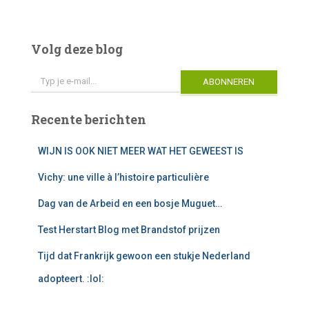
l
t
e
Volg deze blog
r
Typ je e-mail...
n
ABONNEREN
a
t
i
Recente berichten
v
e
WIJN IS OOK NIET MEER WAT HET GEWEEST IS
:
Vichy: une ville à l’histoire particulière
Dag van de Arbeid en een bosje Muguet…
Test Herstart Blog met Brandstof prijzen
Tijd dat Frankrijk gewoon een stukje Nederland
adopteert. :lol: