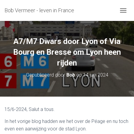
Bob Vermeer - leven in France
T
O
G
G
L
A7/M7 Dwars door Lyon of Via
E
N
Bourg en Bresse om Lyon heen
A
rijden
V
I
G
Gepubliceerd door
Bob
op
14 juni 2024
A
T
I
E
15/6-2024, Salut a tous.
In het vorige blog hadden we het over de Péage en nu toch
even een aanwijzing voor de stad Lyon.